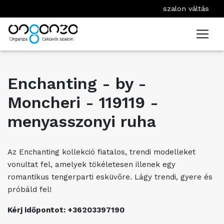
szalon váltás
Enchanting - by -
Moncheri - 119119 -
menyasszonyi ruha
Az Enchanting kollekció fiatalos, trendi modelleket
vonultat fel, amelyek tökéletesen illenek egy
romantikus tengerparti esküvőre. Lágy trendi, gyere és
próbáld fel!
Kérj időpontot: +36203397190