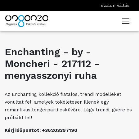
szalon váltás
Enchanting - by -
Moncheri - 217112 -
menyasszonyi ruha
Az Enchanting kollekció fiatalos, trendi modelleket
vonultat fel, amelyek tökéletesen illenek egy
romantikus tengerparti esküvőre. Lágy trendi, gyere és
próbáld fel!
Kérj időpontot: +36203397190