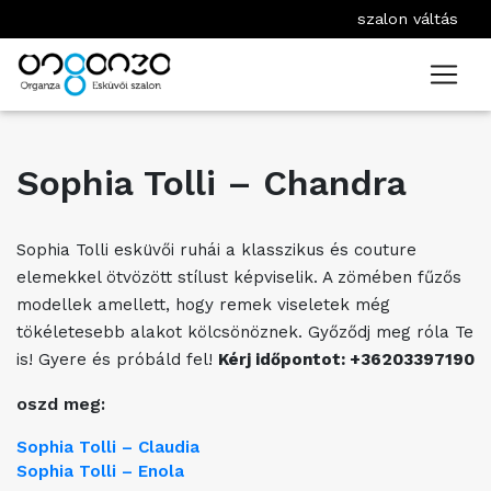
szalon váltás
Sophia Tolli – Chandra
Sophia Tolli esküvői ruhái a klasszikus és couture
elemekkel ötvözött stílust képviselik. A zömében fűzős
modellek amellett, hogy remek viseletek még
tökéletesebb alakot kölcsönöznek. Győződj meg róla Te
is! Gyere és próbáld fel!
Kérj időpontot: +36203397190
oszd meg:
Sophia Tolli – Claudia
Sophia Tolli – Enola