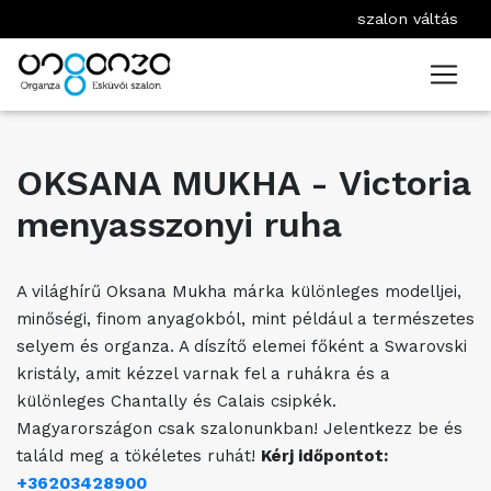
szalon váltás
OKSANA MUKHA - Victoria
menyasszonyi ruha
A világhírű Oksana Mukha márka különleges modelljei,
minőségi, finom anyagokból, mint például a természetes
selyem és organza. A díszítő elemei főként a Swarovski
kristály, amit kézzel varnak fel a ruhákra és a
különleges Chantally és Calais csipkék.
Magyarországon csak szalonunkban! Jelentkezz be és
találd meg a tökéletes ruhát!
Kérj időpontot:
+36203428900