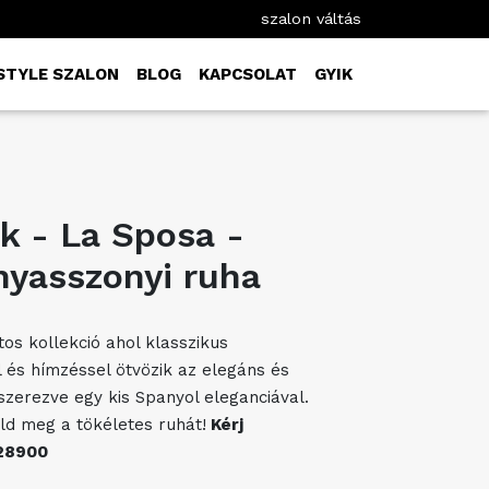
szalon váltás
STYLE SZALON
BLOG
KAPCSOLAT
GYIK
k - La Sposa -
yasszonyi ruha
tos kollekció ahol klasszikus
 és hímzéssel ötvözik az elegáns és
űszerezve egy kis Spanyol eleganciával.
ld meg a tökéletes ruhát!
Kérj
28900