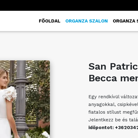
FŐOLDAL
ORGANZA SZALON
ORGANZA 
San Patric
Becca men
Egy rendkívül változa
anyagokkal, csipkével
fiatalos stílust megf
Jelentkezz be és talá
időpontot: +362034