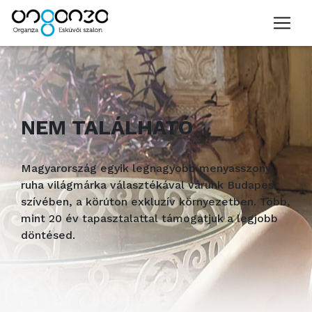
NEM TALÁLHATÓ
Magyarország egyik legnagyobb menyasszonyi
ruha világmárka választékával várunk Budapest
szívében, a körúton exkluzív környezetben. Több,
mint 20 év tapasztalattal támogatjuk a legjobb
döntésed.