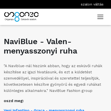
szalon váltás
NaviBlue - Valen-
menyasszonyi ruha
"A Naviblue-nál hiszünk abban, hogy az esküvői ruhák
készítése az igazi hivatásunk, és ezt a küldetést
szenvedéllyel, inspirációval és szeretettel teljesítjük,
következetesen készítve gyönyörű és egyedi ruhákat
különleges alkalmakra." NaviBlue Fashion group
oszd meg:
Veni Infantino - Graca - menyasszonyi ruha